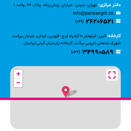
دفتر مرکزی:
تهران، جردن، خیابان یزدان‌پناه، پلاک 67، واحد 1
info@parsiangiti.co
26206521
(021)
کارخانه:
البرز، کیلومتر 10 آزادراه کرج - قزوین، کردان، خیابان برکت،
شهرک صنعتی دارویی برکت، کارخانه پارسیان گیتی ایرانیان
34990589
(026)
+
−