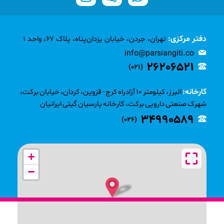
دفتر مرکزی:
تهران، جردن، خیابان یزدان‌پناه، پلاک 67، واحد 1
info@parsiangiti.co
26206521
(021)
کارخانه:
البرز، کیلومتر 10 آزادراه کرج - قزوین، کردان، خیابان برکت،
شهرک صنعتی دارویی برکت، کارخانه پارسیان گیتی ایرانیان
34990589
(026)
+
−